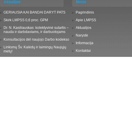
Aktualijos
Meniu
GERIAUSIA KAI BANDAI DARYT PATS
Pagrindinis
Skirk LMPSS 0,6 proc. GPM
Apie LMPSS
Dr. N. Kasiliauskas: kolektyvinė sutartis –
Aktualijos
nauda ir darbdaviams, ir darbuotojams
Narystė
Konsultacijos dėl naujojo Darbo kodekso
Informacija
Linksmų Šv. Kalėdų ir laimingų Naujųjų
Kontaktai
metų!