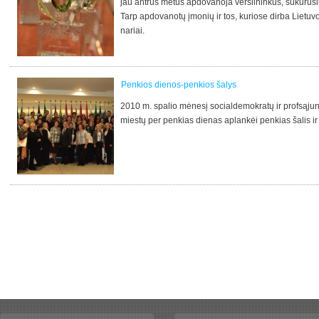
jau antrus metus apdovanoja verslininkus, sukūrusi
Tarp apdovanotų įmonių ir tos, kuriose dirba Lietuv
nariai.
Penkios dienos-penkios šalys
2010 m. spalio mėnesį socialdemokratų ir profsąjung
miestų per penkias dienas aplankėi penkias šalis i