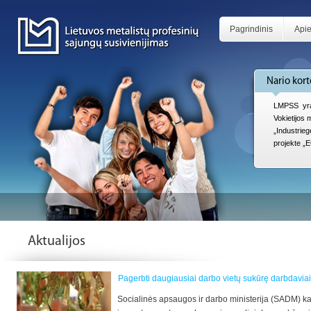
Pagrindinis
Api
Nario kort
LMPSS yra
Vokietijos
„Industri
projekte „
Aktualijos
Pagerbti daugiausiai darbo vietų sukūrę darbdaviai
Socialinės apsaugos ir darbo ministerija (SADM) ka